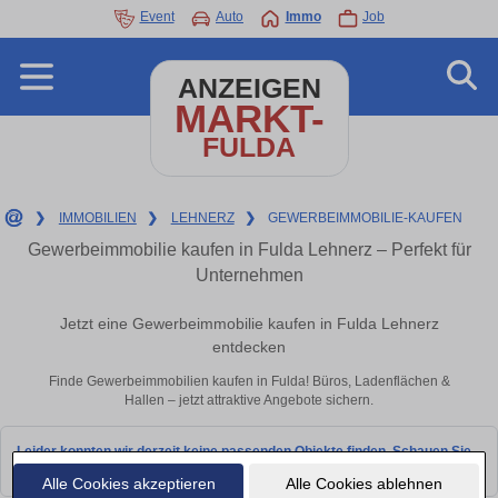
Event
Auto
Immo
Job
ANZEIGEN
MARKT-
FULDA
❯
IMMOBILIEN
❯
LEHNERZ
❯
GEWERBEIMMOBILIE-KAUFEN
Gewerbeimmobilie kaufen in Fulda Lehnerz – Perfekt für
Unternehmen
Jetzt eine Gewerbeimmobilie kaufen in Fulda Lehnerz
entdecken
Finde Gewerbeimmobilien kaufen in Fulda! Büros, Ladenflächen &
Hallen – jetzt attraktive Angebote sichern.
Leider konnten wir derzeit keine passenden Objekte finden. Schauen Sie
bald wieder vorbei!
Alle Cookies akzeptieren
Alle Cookies ablehnen