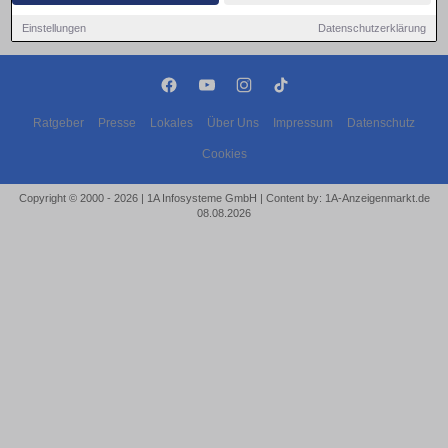
Einstellungen
Datenschutzerklärung
Ratgeber
Presse
Lokales
Über Uns
Impressum
Datenschutz
Cookies
Copyright © 2000 - 2026 | 1A Infosysteme GmbH | Content by: 1A-Anzeigenmarkt.de
08.08.2026