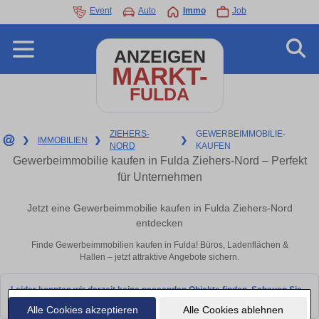
Event
Auto
Immo
Job
ANZEIGEN
MARKT-
FULDA
ZIEHERS-
GEWERBEIMMOBILIE-
❯
IMMOBILIEN
❯
❯
NORD
KAUFEN
Gewerbeimmobilie kaufen in Fulda Ziehers-Nord – Perfekt
für Unternehmen
Jetzt eine Gewerbeimmobilie kaufen in Fulda Ziehers-Nord
entdecken
Finde Gewerbeimmobilien kaufen in Fulda! Büros, Ladenflächen &
Hallen – jetzt attraktive Angebote sichern.
Leider konnten wir derzeit keine passenden Objekte finden. Schauen Sie
bald wieder vorbei!
Alle Cookies akzeptieren
Alle Cookies ablehnen