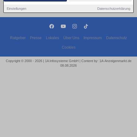
Einstellungen
Datenschutzerklärung
Ratgeber
Presse
Lokales
Über Uns
Impressum
Datenschutz
Cookies
Copyright © 2000 - 2026 | 1A Infosysteme GmbH | Content by: 1A-Anzeigenmarkt.de
08.08.2026