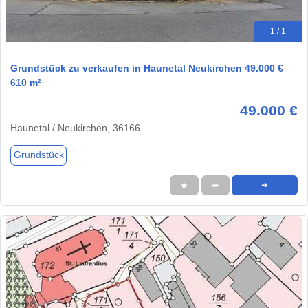
1 / 1
Grundstück zu verkaufen in Haunetal Neukirchen 49.000 €
610 m²
49.000 €
Haunetal / Neukirchen, 36166
Grundstück
★
➦
➜