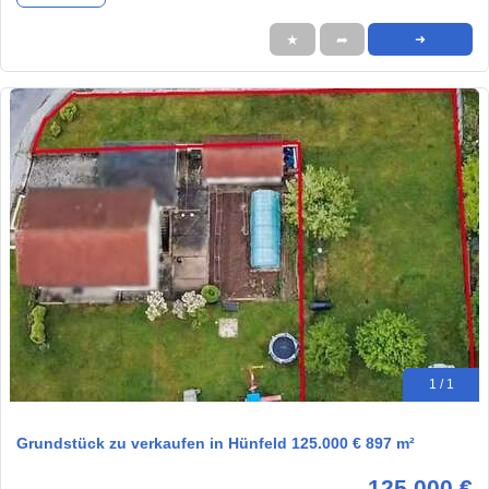
★
➦
➜
1 / 1
Grundstück zu verkaufen in Hünfeld 125.000 € 897 m²
125.000 €