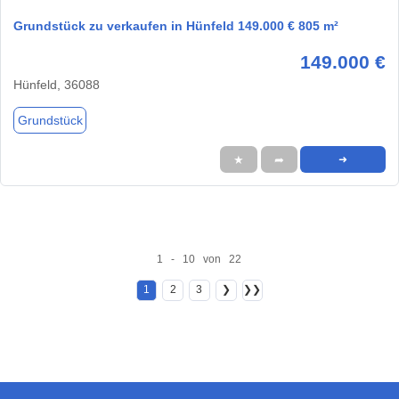
Grundstück zu verkaufen in Hünfeld 149.000 € 805 m²
149.000 €
Hünfeld, 36088
Grundstück
★
➦
➜
1 - 10 von 22
1
2
3
❯
❯❯