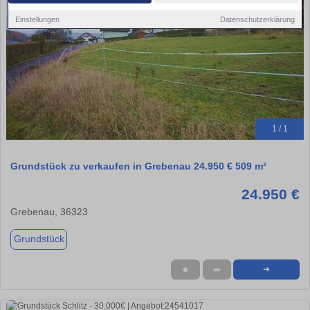
Einstellungen
Datenschutzerklärung
1 / 1
Grundstück zu verkaufen in Grebenau 24.950 € 509 m²
24.950 €
Grebenau, 36323
Grundstück
★
➦
➜