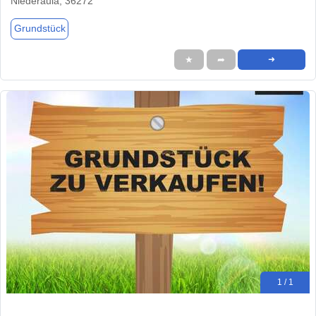
Niederaula, 36272
Grundstück
★
➦
➜
1 / 1