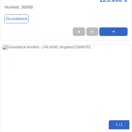
Hünfeld, 36088
Grundstück
★
➦
➜
1 / 1