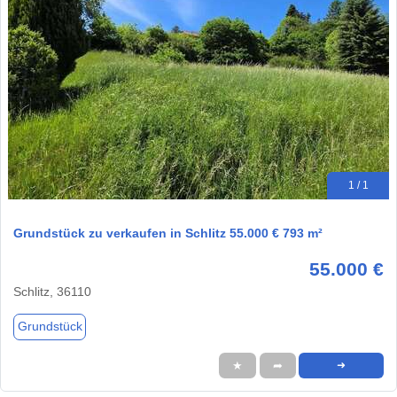
1 / 1
Grundstück zu verkaufen in Schlitz 55.000 € 793 m²
55.000 €
Schlitz, 36110
Grundstück
★
➦
➜