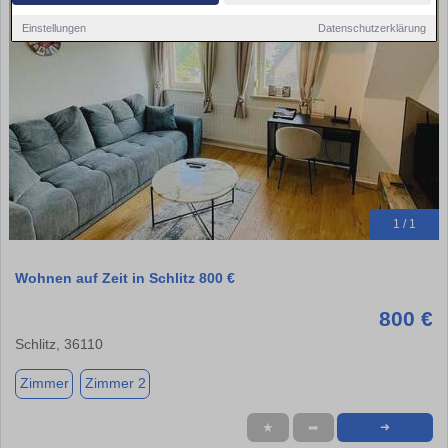
Einstellungen
Datenschutzerklärung
1 / 1
Wohnen auf Zeit in Schlitz 800 €
800 €
Schlitz, 36110
Zimmer
Zimmer 2
★
➦
➜