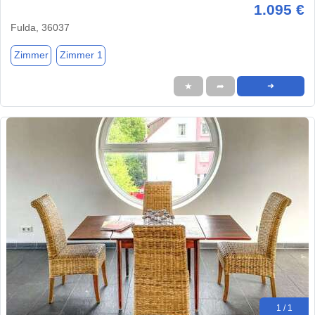
1.095 €
Fulda, 36037
Zimmer
Zimmer 1
★
➦
➜
1 / 1