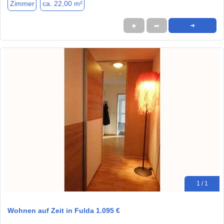
Zimmer
ca. 22,00 m²
★
➦
➜
1 / 1
Wohnen auf Zeit in Fulda 1.095 €